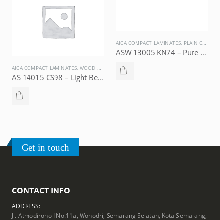
AICA COMPACT LAMINATES
,
PLAIN COLORS
ASW 13005 KN74 – Pure Antique White, AICA Compact Laminate
AICA COMPACT LAMINATES
,
WOOD GRAINS
AS 14015 CS98 – Light Berry Teak, AICA Compact Laminate
Get in touch
CONTACT INFO
ADDRESS:
Jl. Atmodirono I No.11a, Wonodri, Semarang Selatan, Kota Semarang,