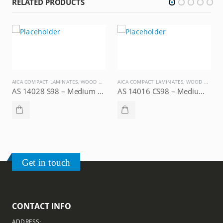
RELATED PRODUCTS
AICA COMPACT LAMINATES
,
WOOD GRAINS
AICA COMPACT LAMINATES
,
WOOD GRAINS
AS 14028 S98 – Medium Estate Cherry, AICA Compact Laminate
AS 14016 CS98 – Medium Berry Teak, AICA Compact Laminate
Get in touch
CONTACT INFO
ADDRESS: