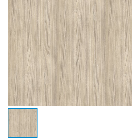
JOHN SMITH
JOHN SMITH
CEO &
CEO &
Founder
Founder
Lorem ipsum dolor
Lorem ipsum dolor
sit amet,
sit amet,
consectetur elitad
consectetur elitad