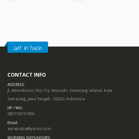
Get in touch
CONTACT INFO
ADDRESS:
Jl. Atmodirono I No.11a, Wonodri, Semarang Selatan, Kota
Semarang, Jawa Tengah - 50242, Indonesia
HP / WA::
085726737096
Email:
aurapraba@yahoo.com