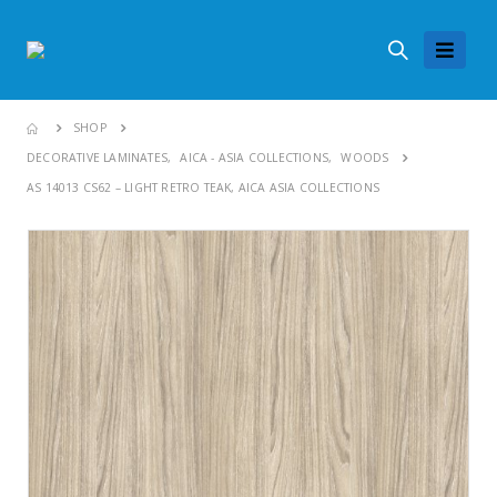
SHOP
DECORATIVE LAMINATES
,
AICA - ASIA COLLECTIONS
,
WOODS
AS 14013 CS62 – LIGHT RETRO TEAK, AICA ASIA COLLECTIONS