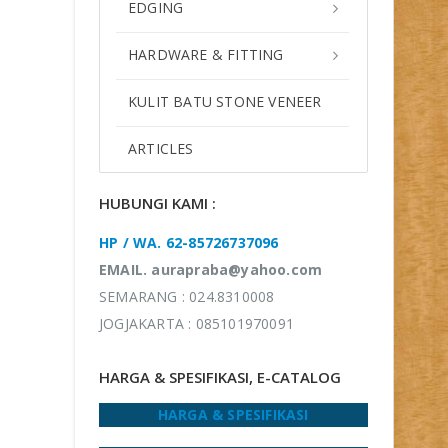
EDGING
HARDWARE & FITTING
KULIT BATU STONE VENEER
ARTICLES
HUBUNGI KAMI :
HP / WA. 62-85726737096
EMAIL. aurapraba@yahoo.com
SEMARANG : 024.8310008
JOGJAKARTA : 085101970091
HARGA & SPESIFIKASI, E-CATALOG
HARGA & SPESIFIKASI