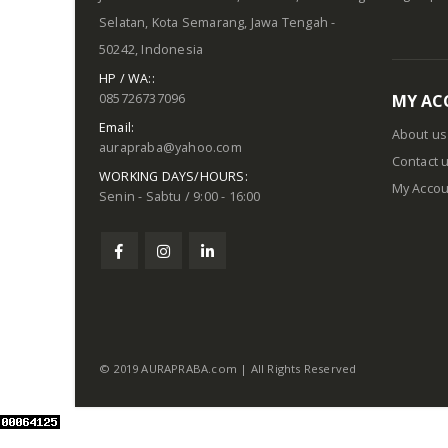
Selatan, Kota Semarang, Jawa Tengah -
50242, Indonesia
HP / WA::
085726737096
MY AC
Email:
About us
aurapraba@yahoo.com
Contact 
WORKING DAYS/HOURS:
My Accou
Senin - Sabtu / 9:00 - 16:00
© 2019 AURAPRABA.com | All Rights Reserved