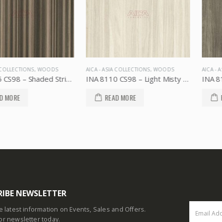
ONS
,
WOODS
AICA - ASIA COLLECTIONS
,
WOODS
AICA - ASIA COLL
INA 8105 CS98 – Shaded Stripy Oak, AICA Asia Collections
INA 8110 CS98 – Light Misty Walnut, AICA Asia Collections
READ MORE
READ MOR
RIBE NEWSLETTER
he latest information on Events, Sales and Offers.
or newsletter today.