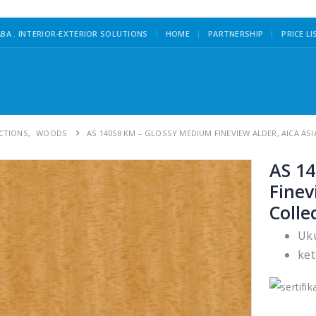
|
BA . INTERIOR-EXTERIOR SOLUTIONS
HOME
PARTNERSHIP
PRICE LI
ECTIONS
,
WOODS
AS 14058 KM – GLOSSY MEDIUM FINEVIEW ALDER, AICA AS
AS 1
Finev
Colle
Uku
ket