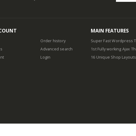
COUNT
MAIN FEATURES
Order history
Super Fast Wordpress
us
Advanced search
1st Fully working Ajax 
nt
Login
16 Unique Shop Layout