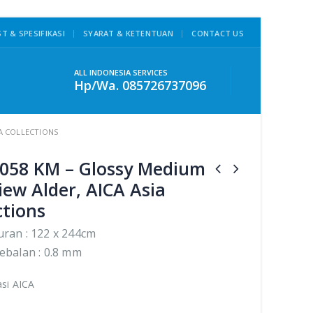
ST & SPESIFIKASI
SYARAT & KETENTUAN
CONTACT US
ALL INDONESIA SERVICES
Hp/Wa. 085726737096
IA COLLECTIONS
4058 KM – Glossy Medium
iew Alder, AICA Asia
ctions
ran : 122 x 244cm
ebalan : 0.8 mm