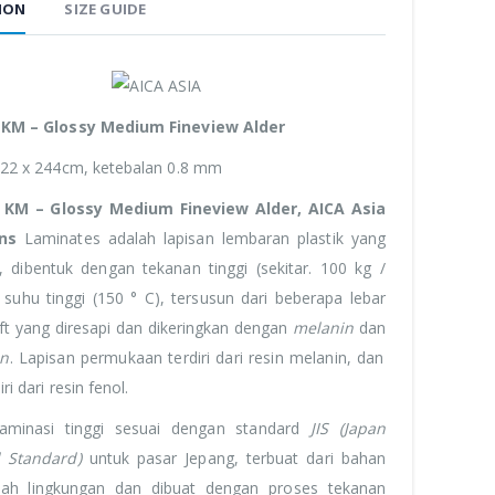
ION
SIZE GUIDE
 KM – Glossy Medium Fineview Alder
122 x 244cm, ketebalan 0.8 mm
 KM – Glossy Medium Fineview Alder, AICA Asia
ons
Laminates adalah lapisan lembaran plastik yang
i, dibentuk dengan tekanan tinggi (sekitar. 100 kg /
suhu tinggi (150 ° C), tersusun dari beberapa lebar
aft yang diresapi dan dikeringkan dengan
melanin
dan
in
. Lapisan permukaan terdiri dari resin melanin, dan
ri dari resin fenol.
 laminasi tinggi sesuai dengan standard
JIS (Japan
l Standard)
untuk pasar Jepang, terbuat dari bahan
ah lingkungan dan dibuat dengan proses tekanan