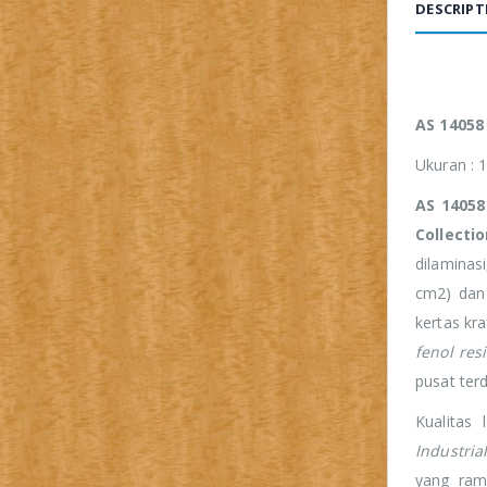
DESCRIPT
AS 14058
Ukuran : 
AS 14058
Collecti
dilaminas
cm2) dan 
kertas kr
fenol res
pusat terdi
Kualitas
Industria
yang ram