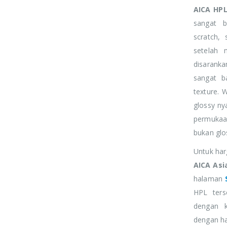
CEO & Founder
CEO & Founder
AICA H
sangat b
rem ipsum dolor sit
Lorem ipsum dolor sit
scratch,
et, consectetur elitad
amet, consectetur elitad
setelah 
ipiscing Cras non
adipiscing Cras non
disaranka
acerat mi.
placerat mi.
sangat b
texture. 
glossy nya
permukaan
bukan glos
Untuk ha
AICA Asi
halaman
HPL ters
dengan k
dengan ha