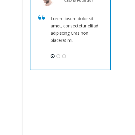
CEO & Founder
Lorem ipsum dolor sit
Lo
amet, consectetur elitad
am
adipiscing Cras non
ad
placerat mi.
pl