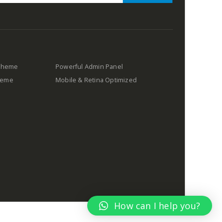
 Theme
Powerful Admin Panel
Theme
Mobile & Retina Optimized
s
How can I help you?