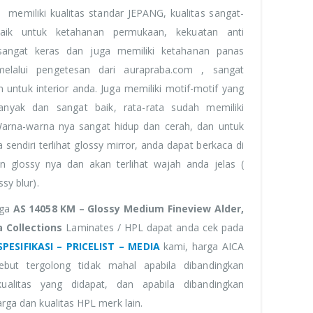
PL
memiliki kualitas standar JEPANG, kualitas sangat-
aik untuk ketahanan permukaan, kekuatan anti
 sangat keras dan juga memiliki ketahanan panas
melalui pengetesan dari aurapraba.com , sangat
n untuk interior anda. Juga memiliki motif-motif yang
anyak dan sangat baik, rata-rata sudah memiliki
Warna-warna nya sangat hidup dan cerah, dan untuk
 sendiri terlihat glossy mirror, anda dapat berkaca di
 glossy nya dan akan terlihat wajah anda jelas (
sy blur).
rga
AS 14058 KM – Glossy Medium Fineview Alder,
a Collections
Laminates / HPL dapat anda cek pada
SPESIFIKASI – PRICELIST – MEDIA
kami, harga AICA
ebut tergolong tidak mahal apabila dibandingkan
ualitas yang didapat, dan apabila dibandingkan
rga dan kualitas HPL merk lain.