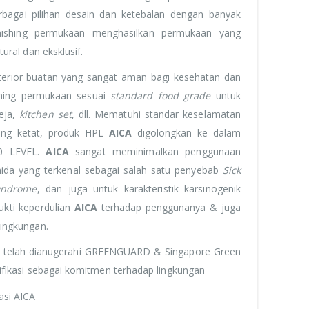
erbagai pilihan desain dan ketebalan dengan banyak
finishing permukaan menghasilkan permukaan yang
atural dan eksklusif.
terior buatan yang sangat aman bagi kesehatan dan
shing permukaan sesuai
standard food grade
untuk
eja,
kitchen set
, dll. Mematuhi standar keselamatan
ang ketat, produk HPL
AICA
digolongkan ke dalam
0 LEVEL.
AICA
sangat meminimalkan penggunaan
ida yang terkenal sebagai salah satu penyebab
Sick
yndrome
, dan juga untuk karakteristik karsinogenik
ukti keperdulian
AICA
terhadap penggunanya & juga
lingkungan.
telah dianugerahi GREENGUARD & Singapore Green
tifikasi sebagai komitmen terhadap lingkungan