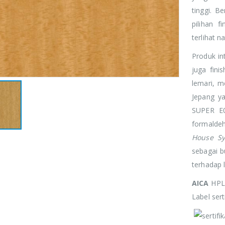
tinggi. B
pilihan 
terlihat n
Produk in
juga fini
lemari, m
Jepang y
SUPER E
formaldeh
House S
sebagai b
terhadap 
AICA
HPL 
Label ser
JOHN SMITH
JOHN SMITH