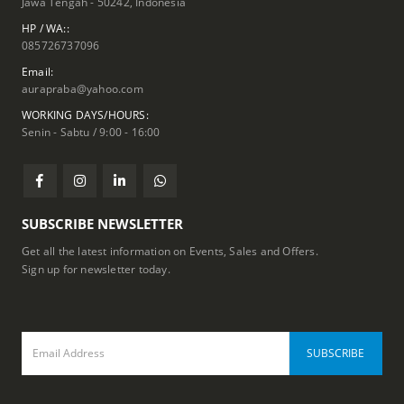
Jawa Tengah - 50242, Indonesia
HP / WA::
085726737096
Email:
aurapraba@yahoo.com
WORKING DAYS/HOURS:
Senin - Sabtu / 9:00 - 16:00
SUBSCRIBE NEWSLETTER
Get all the latest information on Events, Sales and Offers.
Sign up for newsletter today.