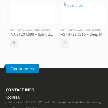
AICA - ASIA COLLECTIONS
,
WOODS
AICA - ASIA COLLECTIONS
,
WOODS
INA 8120 CS98 – Spirit Lining, AICA Asia Collections
AS 14132 CS16 – Deep Master Oak, AICA Asia Collections
Get in touch
CONTACT INFO
ADDRESS:
Jl. Atmodirono I No.11a, Wonodri, Semarang Selatan, Kota Semarang,