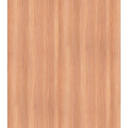
JOHN SMITH
JOHN SMITH
CEO &
CEO &
Founder
Founder
Lorem ipsum dolor
Lorem ipsum dolor
sit amet,
sit amet,
consectetur elitad
consectetur elitad