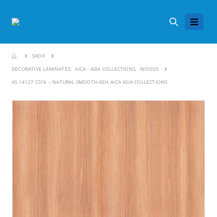
SHOP
DECORATIVE LAMINATES
,
AICA - ASIA COLLECTIONS
,
WOODS
AS 14127 CS16 – NATURAL SMOOTH ASH, AICA ASIA COLLECTIONS