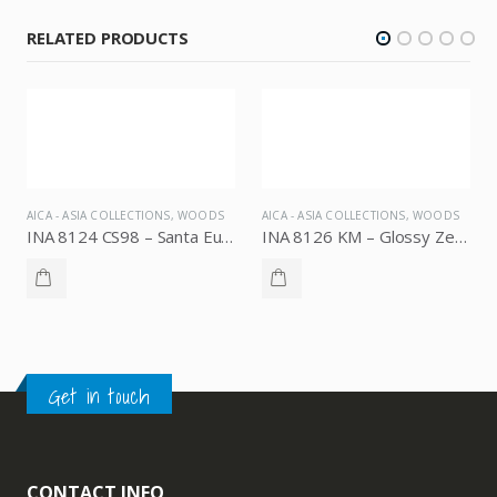
RELATED PRODUCTS
AICA - ASIA COLLECTIONS
,
WOODS
AICA - ASIA COLLECTIONS
,
WOODS
INA 8124 CS98 – Santa Eucalyptus, AICA Asia Collections
INA 8126 KM – Glossy Zen Zercoba, AICA Asia Collections
Get in touch
CONTACT INFO