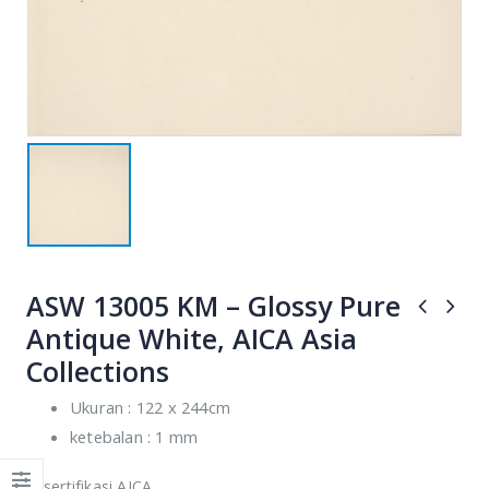
ASW 13005 KM – Glossy Pure
JOHN SMITH
JOHN SMITH
Antique White, AICA Asia
CEO &
CEO &
Founder
Founder
Collections
Ukuran : 122 x 244cm
Lorem ipsum dolor
Lorem ipsum dolor
ketebalan : 1 mm
sit amet,
sit amet,
consectetur elitad
consectetur elitad