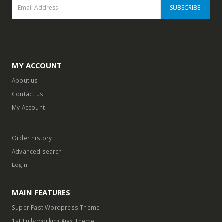
MY ACCOUNT
About us
Contact us
My Account
Order history
Advanced search
Login
MAIN FEATURES
Super Fast Wordpress Theme
1st Fully working Ajax Theme