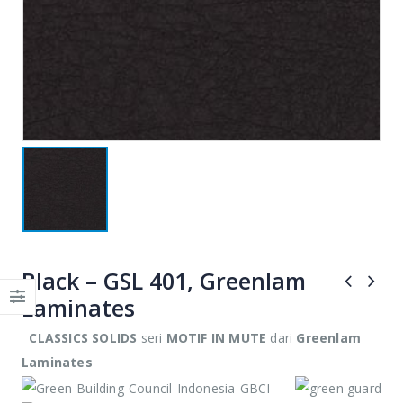
JOHN SMITH
JOHN SMITH
Black – GSL 401, Greenlam
CEO &
CEO &
Founder
Founder
Laminates
CLASSICS SOLIDS
seri
MOTIF IN MUTE
dari
Greenlam
Lorem ipsum dolor
Lorem ipsum dolor
Laminates
sit amet,
sit amet,
consectetur elitad
consectetur elitad