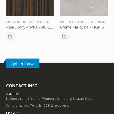
GREENLAM LAMINATES
GREENLAM LAMINATES
,
WALTZ IN THE WOOD
FIDDLER OF PATTERNS
,
GREENLAM LAMINATES
Real Ebony – WPA 788, Greenlam Laminates
Creme Marquina – HGP 5571, Greenlam Laminates
Get in touch
CONTACT INFO
ADDRESS:
Jl. Atmodirono I No.11a, Wonodri, Semarang Selatan, Kota
Semarang, Jawa Tengah - 50242, Indonesia
HP / WA::