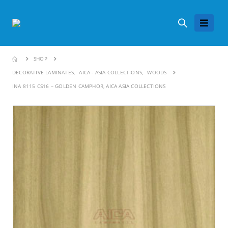
SHOP
DECORATIVE LAMINATES
,
AICA - ASIA COLLECTIONS
,
WOODS
INA 8115 CS16 – GOLDEN CAMPHOR, AICA ASIA COLLECTIONS