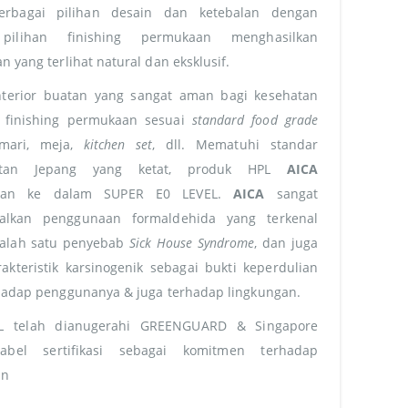
Berbagai pilihan desain dan ketebalan dengan
pilihan finishing permukaan menghasilkan
 yang terlihat natural dan eksklusif.
nterior buatan yang sangat aman bagi kesehatan
 finishing permukaan sesuai
standard food grade
emari, meja,
kitchen set
, dll. Mematuhi standar
atan Jepang yang ketat, produk HPL
AICA
gkan ke dalam SUPER E0 LEVEL.
AICA
sangat
alkan penggunaan formaldehida yang terkenal
salah satu penyebab
Sick House Syndrome
, dan juga
akteristik karsinogenik sebagai bukti keperdulian
adap penggunanya & juga terhadap lingkungan.
 telah dianugerahi GREENGUARD & Singapore
abel sertifikasi sebagai komitmen terhadap
an