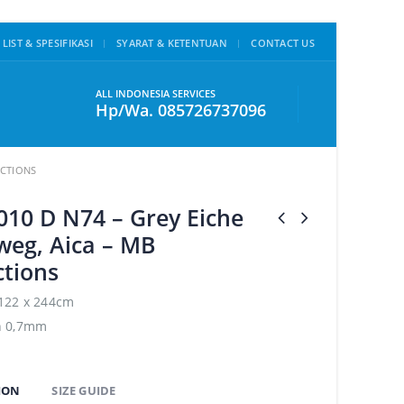
 LIST & SPESIFIKASI
SYARAT & KETENTUAN
CONTACT US
ALL INDONESIA SERVICES
Hp/Wa. 085726737096
ECTIONS
10 D N74 – Grey Eiche
weg, Aica – MB
ctions
 122 x 244cm
n 0,7mm
ION
SIZE GUIDE