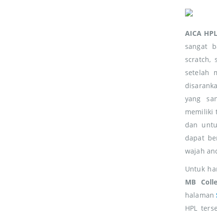
JOHN SMITH
JOHN SMITH
CEO & Founder
CEO & Founder
AICA HP
Lorem ipsum dolor sit
rem ipsum dolor sit
sangat b
amet, consectetur elitad
et, consectetur elitad
scratch,
adipiscing Cras non
ipiscing Cras non
setelah 
placerat mi.
acerat mi.
disaranka
yang san
memiliki 
dan untuk
dapat be
wajah and
Untuk h
MB Colle
halaman
HPL ters