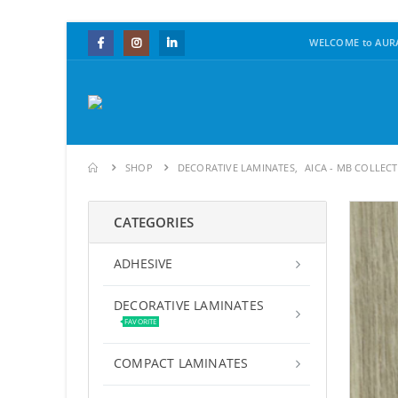
WELCOME to AURA
SHOP
DECORATIVE LAMINATES
,
AICA - MB COLLEC
CATEGORIES
ADHESIVE
DECORATIVE LAMINATES
FAVORITE
COMPACT LAMINATES