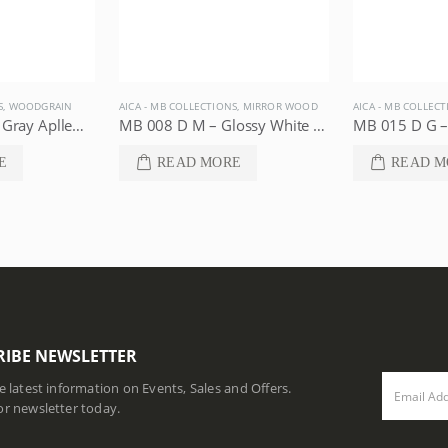
S
,
WOODGRAIN
AICA - MB COLLECTIONS
,
MIRROR WOOD
AICA - MB COLLEC
MB 016 D N74 – Gray Apllewood, Aica – MB Collections
MB 008 D M – Glossy White Cedar, Aica – MB Collections
E
READ MORE
READ M
RIBE NEWSLETTER
he latest information on Events, Sales and Offers.
or newsletter today.