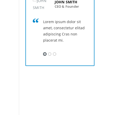
JOHN SMITH
CEO & Founder
Lorem ipsum dolor sit
Lo
amet, consectetur elitad
am
adipiscing Cras non
ad
placerat mi.
pl