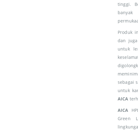
tinggi. 
banyak 
permukaan
Produk i
dan juga
untuk l
keselam
digolon
meminim
sebagai 
untuk kar
AICA
terh
AICA
HPL
Green L
lingkung