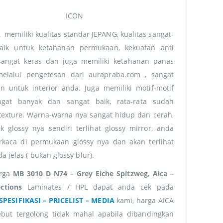
L
memiliki kualitas standar JEPANG, kualitas sangat-
aik untuk ketahanan permukaan, kekuatan anti
 sangat keras dan juga memiliki ketahanan panas
melalui pengetesan dari aurapraba.com , sangat
n untuk interior anda. Juga memiliki motif-motif
gat banyak dan sangat baik, rata-rata sudah
texture. Warna-warna nya sangat hidup dan cerah,
 glossy nya sendiri terlihat glossy mirror, anda
rkaca di permukaan glossy nya dan akan terlihat
a jelas ( bukan glossy blur).
arga
MB 3010 D N74 – Grey Eiche Spitzweg, Aica –
ctions
Laminates / HPL dapat anda cek pada
SPESIFIKASI – PRICELIST – MEDIA
kami, harga AICA
ebut tergolong tidak mahal apabila dibandingkan