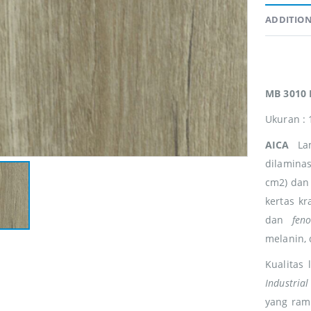
ADDITIO
MB 3010 D
Ukuran : 
AICA
La
dilaminas
cm2) dan 
kertas k
dan
feno
melanin, 
Kualitas
Industrial
yang ram