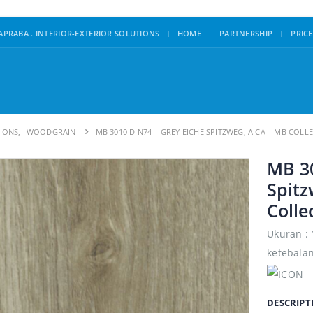
|
PRABA . INTERIOR-EXTERIOR SOLUTIONS
HOME
PARTNERSHIP
PRICE
TIONS
,
WOODGRAIN
MB 3010 D N74 – GREY EICHE SPITZWEG, AICA – MB COLL
MB 30
Spitz
Colle
Ukuran :
ketebala
DESCRIPT