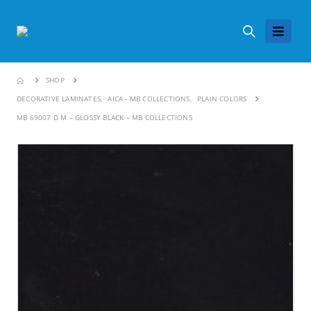
SHOP
DECORATIVE LAMINATES
,
AICA - MB COLLECTIONS
,
PLAIN COLORS
MB 69007 D M – GLOSSY BLACK – MB COLLECTIONS