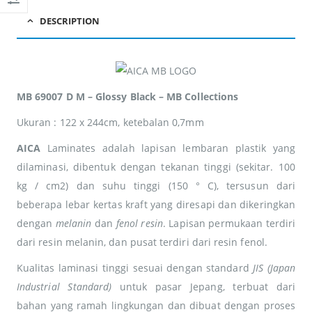
adipiscing Cras non
adipiscing Cras non
placerat mi.
placerat mi.
DESCRIPTION
MB 69007 D M – Glossy Black – MB Collections
Ukuran : 122 x 244cm, ketebalan 0,7mm
AICA
Laminates adalah lapisan lembaran plastik yang
dilaminasi, dibentuk dengan tekanan tinggi (sekitar. 100
kg / cm2) dan suhu tinggi (150 ° C), tersusun dari
beberapa lebar kertas kraft yang diresapi dan dikeringkan
dengan
melanin
dan
fenol resin
. Lapisan permukaan terdiri
dari resin melanin, dan pusat terdiri dari resin fenol.
Kualitas laminasi tinggi sesuai dengan standard
JIS (Japan
Industrial Standard)
untuk pasar Jepang, terbuat dari
bahan yang ramah lingkungan dan dibuat dengan proses