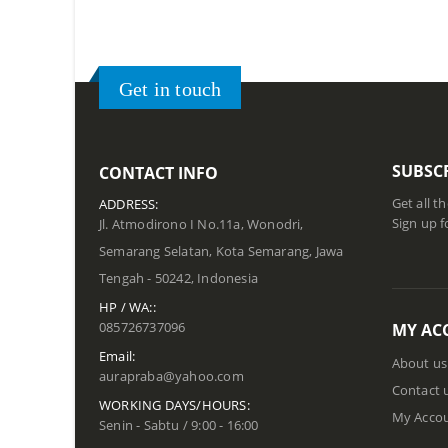
Get in touch
SUBSC
CONTACT INFO
Get all t
ADDRESS:
Sign up f
Jl. Atmodirono I No.11a, Wonodri,
Semarang Selatan, Kota Semarang, Jawa
Tengah - 50242, Indonesia
HP / WA::
085726737096
MY AC
Email:
About us
aurapraba@yahoo.com
Contact 
WORKING DAYS/HOURS:
My Acco
Senin - Sabtu / 9:00 - 16:00