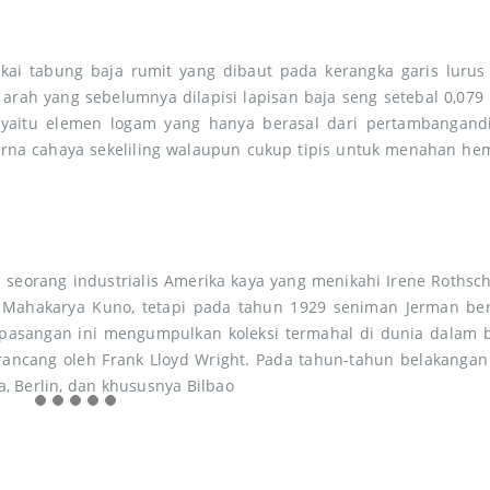
ai tabung baja rumit yang dibaut pada kerangka garis lurus
h yang sebelumnya dilapisi lapisan baja seng setebal 0,079 inc
m yaitu elemen logam yang hanya berasal dari pertambangandi R
rna cahaya sekeliling walaupun cukup tipis untuk menahan he
eorang industrialis Amerika kaya yang menikahi Irene Rothsch
n Mahakarya Kuno, tetapi pada tahun 1929 seniman Jerman b
pasangan ini mengumpulkan koleksi termahal di dunia dalam bi
ncang oleh Frank Lloyd Wright. Pada tahun-tahun belakangan 
a, Berlin, dan khususnya Bilbao