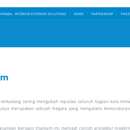
|
PRABA . INTERIOR-EXTERIOR SOLUTIONS
HOME
PARTNERSHIP
PRICE
im
erkadang sering mengubah reputasi seluruh bagian kota dimata 
hulunya merupakan sebuah Negara yang mengalami kemundur
ankan berlapis titanium ini, menjadi contoh arsitektur modern