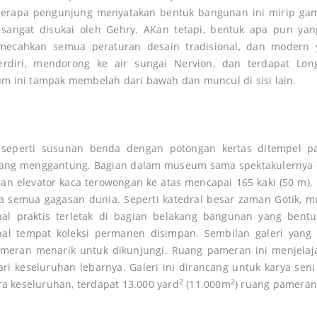
berapa pengunjung menyatakan bentuk bangunan ini mirip ga
i sangat disukai oleh Gehry. AKan tetapi, bentuk apa pun yan
ecahkan semua peraturan desain tradisional, dan modern y
rdiri, mendorong ke air sungai Nervion, dan terdapat Lon
ni tampak membelah dari bawah dan muncul di sisi lain.
k seperti susunan benda dengan potongan kertas ditempel p
yang menggantung. Bagian dalam museum sama spektakulernya d
gan elevator kaca terowongan ke atas mencapai 165 kaki (50 m)
ma semua gagasan dunia. Seperti katedral besar zaman Gotik, 
rnal praktis terletak di bagian belakang bangunan yang bentu
onal tempat koleksi permanen disimpan. Sembilan galeri yang
eran menarik untuk dikunjungi. Ruang pameran ini menjelajah
ari keseluruhan lebarnya. Galeri ini dirancang untuk karya sen
2
2
ra keseluruhan, terdapat 13.000 yard
(11.000m
) ruang pameran