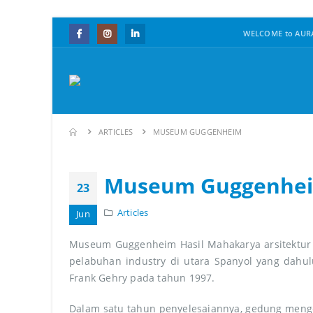
WELCOME to AURA
ARTICLES
MUSEUM GUGGENHEIM
Museum Guggenhe
23
Articles
Jun
Museum Guggenheim Hasil Mahakarya arsitektur t
pelabuhan industry di utara Spanyol yang da
Frank Gehry pada tahun 1997.
Dalam satu tahun penyelesaiannya, gedung menges