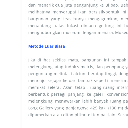
dan menarik dua juta pengunjung ke Bilbao. Be
melihatnya menyerupai ikan bersisik-bentuk in
bangunan yang keasliannya mengagumkan, mem
menantang batas lokasi dimana gedung ini be
menghubungkan museum dengan menara. Museum i
Metode Luar Biasa
Jika dilihat sekilas mata, bangunan ini tampa
melengkung, atap tudak simetris, dan penopang 
pengunjung melintasi atrium beratap tinggi, den
menonjol sejajar keluar, tampak seperti meneri
memikat selera. Akan tetapi, ruang-ruang inte
berbentuk persegi panjang, ke galeri konvensi
melengkung, menawarkan lebih banyak ruang pam
Long Gallery yang panjangnya 425 kaki (130 m) d
dipamerkan atau ditampilkan di tempat lain. Seca