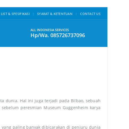
 LIST & SPESIFIKASI
SYARAT & KETENTUAN
CONTACT US
ALL INDONESIA SERVICES
Hp/Wa. 085726737096
dunia. Hal ini juga terjadi pada Bilbao, sebuah
an sebelum peresmian Museum Guggenheim karya
 yang paling banyak dibicarakan di penjuru dunia