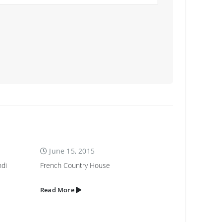
June 15, 2015
February 1, 2016
French Country House
Launching New SMARTL
Read More
Read More