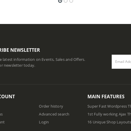
RIBE NEWSLETTER
he latest information on Events, Sales and Offers.
or newsletter today.
COUNT
MAIN FEATURES
Order history
Super Fast Wordpress 
us
Advanced search
1st Fully working Ajax 
unt
Login
16 Unique Shop Layout