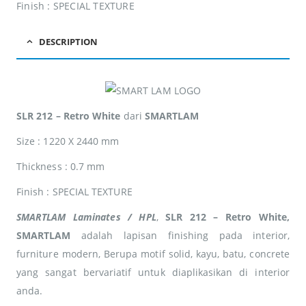
adipiscing Cras non
adipiscing Cras non
Finish : SPECIAL TEXTURE
placerat mi.
placerat mi.
DESCRIPTION
SLR 212 – Retro White
dari
SMARTLAM
Size : 1220 X 2440 mm
Thickness : 0.7 mm
Finish : SPECIAL TEXTURE
SMARTLAM Laminates / HPL
,
SLR 212 – Retro White,
SMARTLAM
adalah lapisan finishing pada interior,
furniture modern, Berupa motif solid, kayu, batu, concrete
yang sangat bervariatif untuk diaplikasikan di interior
anda.