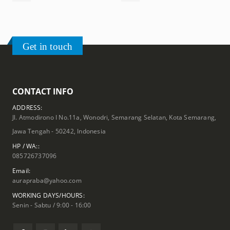
Get in touch
CONTACT INFO
ADDRESS:
Jl. Atmodirono I No.11a, Wonodri, Semarang Selatan, Kota Semarang,
Jawa Tengah - 50242, Indonesia
HP / WA::
085726737096
Email:
aurapraba@yahoo.com
WORKING DAYS/HOURS:
Senin - Sabtu / 9:00 - 16:00