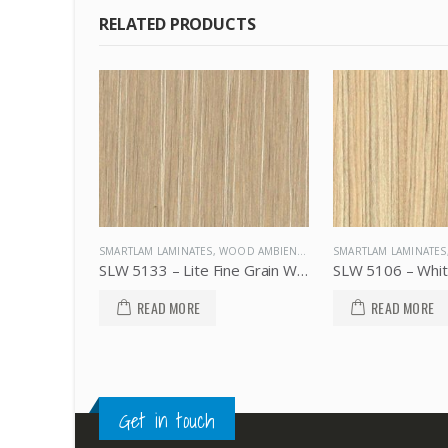
RELATED PRODUCTS
OD AMBIENCE
SMARTLAM LAMINATES
,
WOOD AMBIENCE
SMARTLAM LAMINATES
SLW 5133 – Lite Fine Grain Wood, SMARTLAM
SLW 5106 – White Fancy Teak, SMARTLAM
READ MORE
READ MORE
Get in touch