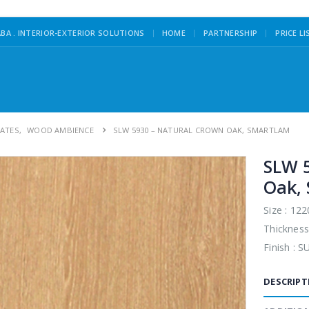
|
BA . INTERIOR-EXTERIOR SOLUTIONS
HOME
PARTNERSHIP
PRICE LI
ATES
,
WOOD AMBIENCE
SLW 5930 – NATURAL CROWN OAK, SMARTLAM
SLW 
Oak,
Size : 12
Thickness
Finish : 
DESCRIPT