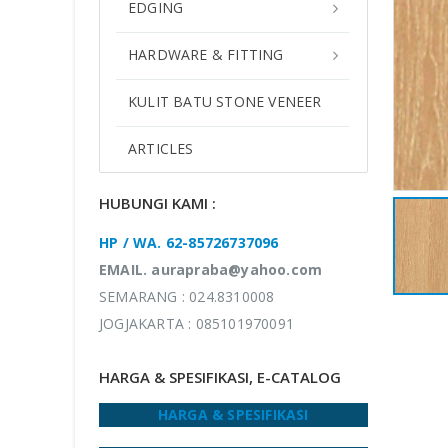
EDGING
HARDWARE & FITTING
KULIT BATU STONE VENEER
ARTICLES
HUBUNGI KAMI :
HP / WA. 62-85726737096
EMAIL. aurapraba@yahoo.com
SEMARANG : 024.8310008
JOGJAKARTA : 085101970091
HARGA & SPESIFIKASI, E-CATALOG
HARGA & SPESIFIKASI