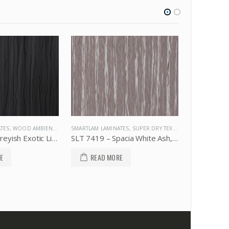
TES
,
SUPER DRY TEXTURE
SMARTLAM LAMINATES
,
WOOD AMBIENCE
SMARTLAM LA
SLT 7419 – Spacia White Ash, SMARTLAM
SLW 5102 – Natural Teak, SMARTLAM
E
READ MORE
READ 