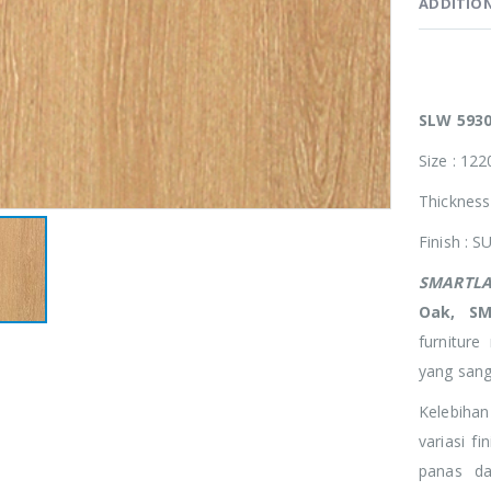
ADDITIO
SLW 5930
Size : 12
Thickness
Finish : 
SMARTLA
Oak, S
furniture
yang sanga
Kelebiha
variasi f
panas da