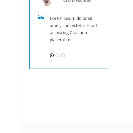
CEO & Founder
Lorem ipsum dolor sit
Lo
amet, consectetur elitad
am
adipiscing Cras non
ad
placerat mi.
pl