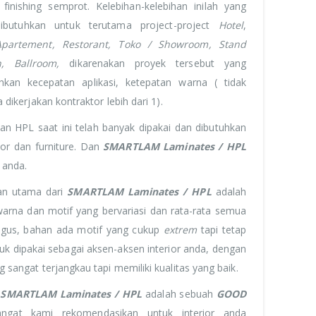
 finishing semprot. Kelebihan-kelebihan inilah yang
ibutuhkan untuk terutama project-project
Hotel
,
Apartement, Restorant, Toko / Showroom, Stand
n, Ballroom,
dikarenakan proyek tersebut yang
kan kecepatan aplikasi, ketepatan warna ( tidak
a dikerjakan kontraktor lebih dari 1).
n HPL saat ini telah banyak dipakai dan dibutuhkan
rior dan furniture. Dan
SMARTLAM Laminates / HPL
 anda.
an utama dari
SMARTLAM Laminates / HPL
adalah
warna dan motif yang bervariasi dan rata-rata semua
agus, bahan ada motif yang cukup
extrem
tapi tetap
uk dipakai sebagai aksen-aksen interior anda, dengan
 sangat terjangkau tapi memiliki kualitas yang baik.
a
SMARTLAM Laminates / HPL
adalah sebuah
GOOD
angat kami rekomendasikan untuk interior anda