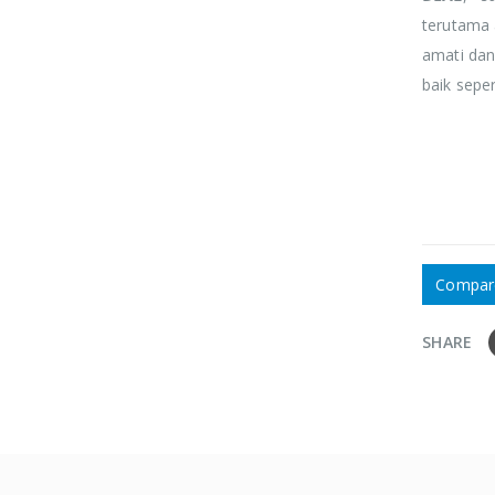
CEO & Founder
CEO & Founder
terutama 
amati dan
rem ipsum dolor sit
Lorem ipsum dolor sit
baik seper
et, consectetur elitad
amet, consectetur elitad
ipiscing Cras non
adipiscing Cras non
acerat mi.
placerat mi.
Compar
SHARE