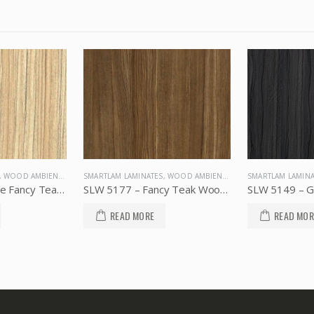
,
WOOD AMBIENCE
SMARTLAM LAMINATES
,
WOOD AMBIENCE
SMARTLAM LAMINA
SLW 5177 – Fancy Teak Wood, SMARTLAM
SLW 5149 – Greyish Exotic Limba, SMARTLAM
READ MORE
READ MOR