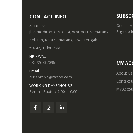
SUBSC
CONTACT INFO
Get all t
ADDRESS:
Sign up f
Jl. Atmodirono I No.11a, Wonodri, Semarang
Selatan, Kota Semarang, Jawa Tengah -
50242, Indonesia
HP / WA::
085726737096
MY AC
Email:
About us
aurapraba@yahoo.com
Contact 
WORKING DAYS/HOURS:
My Accou
Senin - Sabtu / 9:00 - 16:00