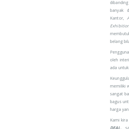
dibanding
banyak d
Kantor,
Exhibitio
membutuh
belang bil
Penggunaa
oleh inte
ada untuk
Keunggul
memiliki 
sangat b
bagus unt
harga yang
Kami kir
JOHN SMITH
JOHN SMITH
DEAL
, s