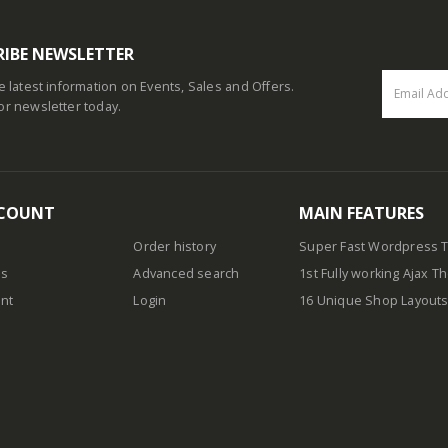
RIBE NEWSLETTER
he latest information on Events, Sales and Offers.
or newsletter today.
COUNT
MAIN FEATURES
Order history
Super Fast Wordpress
us
Advanced search
1st Fully working Ajax 
nt
Login
16 Unique Shop Layout